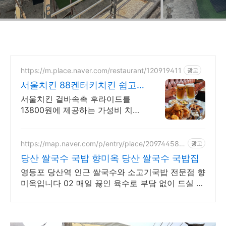
https://m.place.naver.com/restaurant/120919411
광고
서울치킨 88켄터키치킨 쉽고
빠른 네이버 예약!
서울치킨 겉바속촉 후라이드를
13800원에 제공하는 가성비 치킨
맛집! 40명까지 수용 가능한 넓은
매장에서 데이트, 회식, 모임을 즐
겨보세요!
https://map.naver.com/p/entry/place/209744587
광고
9
당산 쌀국수 국밥 향미옥 당산 쌀국수 국밥집
영등포 당산역 인근 쌀국수와 소고기국밥 전문점 향
미옥입니다 02 매일 끓인 육수로 부담 없이 드실 수
있는 한 끼를 제공합니다