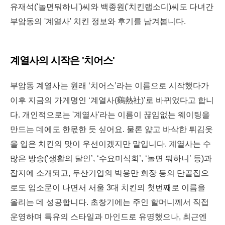
유재석('놀면뭐하니')씨와 백종원('치킨랩소디)씨도 다녀간
부암동의 '계열사' 치킨 정보와 후기를 남겨봅니다.
계열사의 시작은 '치어스'
부암동 계열사는 원래 ‘치어스’라는 이름으로 시작했다가
이후 지금의 가게명인 ‘계열사(鷄熱社)’로 바뀌었다고 합니
다. 개인적으로는 '계열사'라는 이름이 끊임없는 웨이팅을
만드는 데에도 한몫한 듯 싶어요. 물론 얇고 바삭한 튀김옷
을 입은 치킨의 맛이 우선이겠지만 말입니다. 계열사는 수
많은 방송(‘생활의 달인’, ‘수요미식회’, ‘놀면 뭐하니’ 등)과
잡지에 소개되고,
두산기업의 박용만 회장 등의 단골집으
로도 입소문이 나면서
서울 3대 치킨의 첫번째로 이름을
올리는 데 성공합니다.
초창기에는 주인 할머니께서 직접
운영하며 특유의 스타일과 마인드로 유명했으나, 최근엔