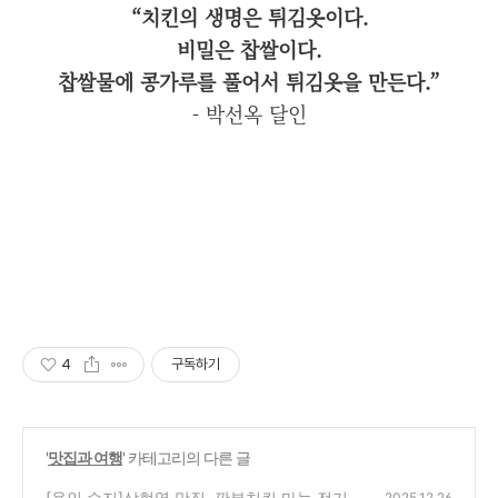
“치킨의 생명은 튀김옷이다.
비밀은 찹쌀이다.
찹쌀물에 콩가루를 풀어서 튀김옷을 만든다.”
- 박선옥 달인
4
구독하기
'
맛집과 여행
' 카테고리의 다른 글
[용인 수지]상현역 맛집, 깐부치킨 마늘 전기구
2025.12.26