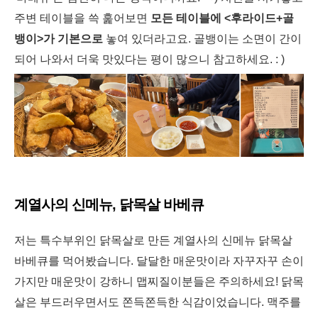
주변 테이블을 쓱 훑어보면
모든 테이블에 <후라이드+골
뱅이>가 기본으로
놓여 있더라고요. 골뱅이는 소면이 간이
되어 나와서 더욱 맛있다는 평이 많으니 참고하세요. : )
계열사의 신메뉴, 닭목살 바베큐
저는 특수부위인 닭목살로 만든 계열사의 신메뉴 닭목살
바베큐를 먹어봤습니다. 달달한 매운맛이라 자꾸자꾸 손이
가지만 매운맛이 강하니 맵찌질이분들은 주의하세요! 닭목
살은 부드러우면서도 쫀득쫀득한 식감이었습니다. 맥주를