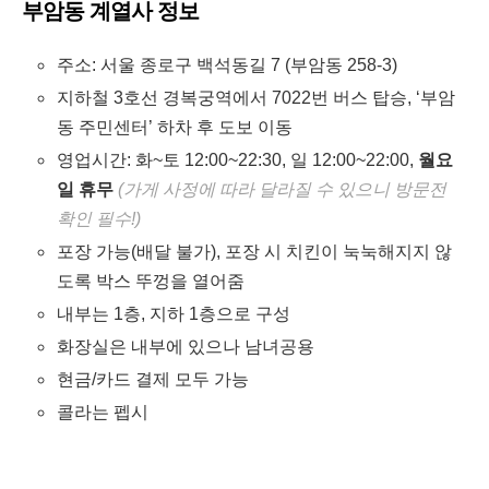
부암동 계열사 정보
주소: 서울 종로구 백석동길 7 (부암동 258-3)
지하철 3호선 경복궁역에서 7022번 버스 탑승, ‘부암
동 주민센터’ 하차 후 도보 이동
영업시간: 화~토 12:00~22:30, 일 12:00~22:00,
월요
일 휴무
(가게 사정에 따라 달라질 수 있으니 방문전
확인 필수!)
포장 가능(배달 불가), 포장 시 치킨이 눅눅해지지 않
도록 박스 뚜껑을 열어줌
내부는 1층, 지하 1층으로 구성
화장실은 내부에 있으나 남녀공용
현금/카드 결제 모두 가능
콜라는 펩시