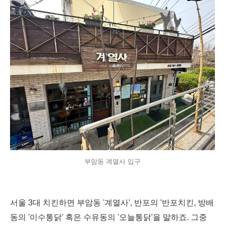
부암동 계열사 입구
서울 3대 치킨하면 부암동 '계열사', 반포의 '반포치킨, 방배
동의 '이수통닭' 혹은 수유동의 '오늘통닭'을 말하죠. 그중