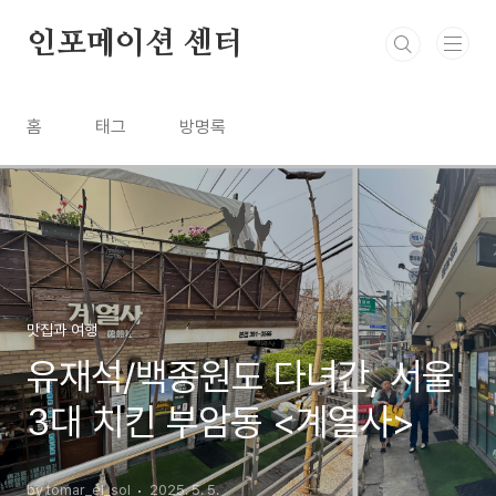
본문 바로가기
인포메이션 센터
홈
태그
방명록
맛집과 여행
유재석/백종원도 다녀간, 서울
3대 치킨 부암동 <계열사>
by tomar_el_sol
2025. 5. 5.