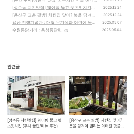
이 찐후기 🍗
[성수동 치킨맛집] 웨이팅 뚫고 렛츠잇치킨
(1)
2025.12.24
(주차 꿀팁/메뉴 추천)
[용산구 교촌 필방] 치킨집 맞아? 붓을 당겨야
(0)
2025.12.24
열리는 이태원 핫플 방문 후기 (예약/주차 꿀
용산 전쟁기념관 : 대형 무기실과 어린이 놀이
2025.05.07
팁)
터
(1)
수원통닭거리 : 용성통닭편
(0)
2025.05.04
(2)
관련글
[성수동 치킨맛집] 웨이팅 뚫고 렛
[용산구 교촌 필방] 치킨집 맞아?
츠잇치킨 (주차 꿀팁/메뉴 추천)
붓을 당겨야 열리는 이태원 핫플
방문 후기 (예약/주차 꿀팁)