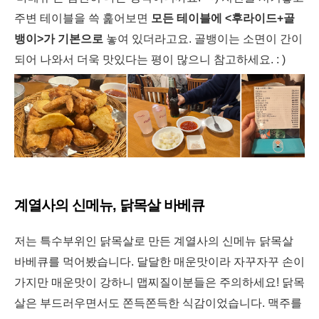
주변 테이블을 쓱 훑어보면
모든 테이블에 <후라이드+골
뱅이>가 기본으로
놓여 있더라고요. 골뱅이는 소면이 간이
되어 나와서 더욱 맛있다는 평이 많으니 참고하세요. : )
계열사의 신메뉴, 닭목살 바베큐
저는 특수부위인 닭목살로 만든 계열사의 신메뉴 닭목살
바베큐를 먹어봤습니다. 달달한 매운맛이라 자꾸자꾸 손이
가지만 매운맛이 강하니 맵찌질이분들은 주의하세요! 닭목
살은 부드러우면서도 쫀득쫀득한 식감이었습니다. 맥주를