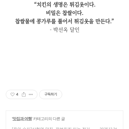
“치킨의 생명은 튀김옷이다.
비밀은 찹쌀이다.
찹쌀물에 콩가루를 풀어서 튀김옷을 만든다.”
- 박선옥 달인
4
구독하기
'
맛집과 여행
' 카테고리의 다른 글
[용인 수지]상현역 맛집, 깐부치킨 마늘 전기구
2025.12.26