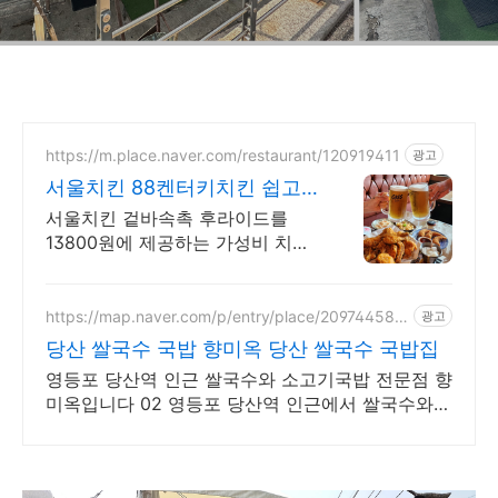
https://m.place.naver.com/restaurant/120919411
광고
서울치킨 88켄터키치킨 쉽고
빠른 네이버 예약!
서울치킨 겉바속촉 후라이드를
13800원에 제공하는 가성비 치킨
맛집! 40명까지 수용 가능한 넓은
매장에서 데이트, 회식, 모임을 즐
겨보세요!
https://map.naver.com/p/entry/place/209744587
광고
9
당산 쌀국수 국밥 향미옥 당산 쌀국수 국밥집
영등포 당산역 인근 쌀국수와 소고기국밥 전문점 향
미옥입니다 02 영등포 당산역 인근에서 쌀국수와
소고기국밥을 준비하는 향미옥입니다