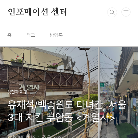
본문 바로가기
인포메이션 센터
홈
태그
방명록
맛집과 여행
유재석/백종원도 다녀간, 서울
3대 치킨 부암동 <계열사>
by tomar_el_sol
2025. 5. 5.