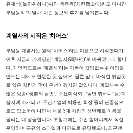
유재석('놀면뭐하니')씨와 백종원('치킨랩소디)씨도 다녀간
부암동의 '계열사' 치킨 정보와 후기를 남겨봅니다.
계열사의 시작은 '치어스'
부암동 계열사는 원래 ‘치어스’라는 이름으로 시작했다가
이후 지금의 가게명인 ‘계열사(鷄熱社)’로 바뀌었다고 합니
다. 개인적으로는 '계열사'라는 이름이 끊임없는 웨이팅을
만드는 데에도 한몫한 듯 싶어요. 물론 얇고 바삭한 튀김옷
을 입은 치킨의 맛이 우선이겠지만 말입니다. 계열사는 수
많은 방송(‘생활의 달인’, ‘수요미식회’, ‘놀면 뭐하니’ 등)과
잡지에 소개되고,
두산기업의 박용만 회장 등의 단골집으
로도 입소문이 나면서
서울 3대 치킨의 첫번째로 이름을
올리는 데 성공합니다.
초창기에는 주인 할머니께서 직접
운영하며 특유의 스타일과 마인드로 유명했으나, 최근엔