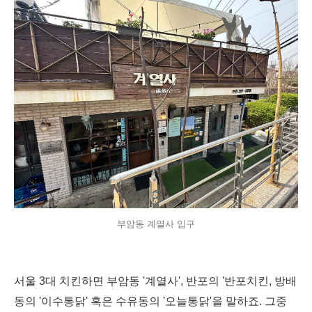
부암동 계열사 입구
서울 3대 치킨하면 부암동 '계열사', 반포의 '반포치킨, 방배
동의 '이수통닭' 혹은 수유동의 '오늘통닭'을 말하죠. 그중