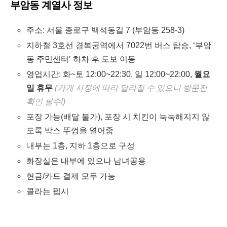
부암동 계열사 정보
주소: 서울 종로구 백석동길 7 (부암동 258-3)
지하철 3호선 경복궁역에서 7022번 버스 탑승, ‘부암
동 주민센터’ 하차 후 도보 이동
영업시간: 화~토 12:00~22:30, 일 12:00~22:00,
월요
일 휴무
(가게 사정에 따라 달라질 수 있으니 방문전
확인 필수!)
포장 가능(배달 불가), 포장 시 치킨이 눅눅해지지 않
도록 박스 뚜껑을 열어줌
내부는 1층, 지하 1층으로 구성
화장실은 내부에 있으나 남녀공용
현금/카드 결제 모두 가능
콜라는 펩시