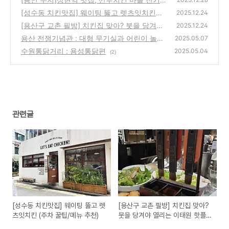
이 찐후기 🍗
[성수동 치킨맛집] 웨이팅 뚫고 렛츠잇치킨
(1)
2025.12.24
(주차 꿀팁/메뉴 추천)
[용산구 교촌 필방] 치킨집 맞아? 붓을 당겨야
(0)
2025.12.24
열리는 이태원 핫플 방문 후기 (예약/주차 꿀
용산 전쟁기념관 : 대형 무기실과 어린이 놀이
2025.05.07
팁)
터
(1)
수원통닭거리 : 용성통닭편
(0)
2025.05.04
(2)
관련글
[성수동 치킨맛집] 웨이팅 뚫고 렛
[용산구 교촌 필방] 치킨집 맞아?
츠잇치킨 (주차 꿀팁/메뉴 추천)
붓을 당겨야 열리는 이태원 핫플
방문 후기 (예약/주차 꿀팁)